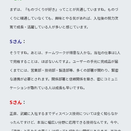
まずは、『ものづくりが好き』ってことが共通していますね。ものづ
くりに精通していなくても、興味とやる気があれば、入社後の努力次
第で成長・活躍している人が多いと感じています。
Sさん
：
そうですね。あとは、チームワークが得意な人かな。当社の仕事は1人
で完結することは、ほぼないんですよ。ユーザーの手元に完成品が届
くまでには、営業部・技術部・製造部等、多くの部署が関わり、緊密
な連携が必要とされます。関係部署と信頼関係を築き、密にコミュニ
ケーションが取れている人は成長も早いですね。
Sさん
：
正直、武蔵に入社するまでディスペンス技術については全く知らなか
ったんですけど、本当に幅広い分野に応用できる技術なんです。今や、
「液体」と私たちの暮らしは切っても切れない関係にあります。当社の