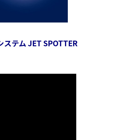
ム JET SPOTTER
！