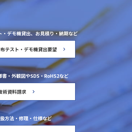
ト・デモ機貸出、お見積り・納期など
塗布テスト・デモ機貸出要望
書・外観図やSDS・RoHS2など
技術資料請求
扱方法・修理・仕様など