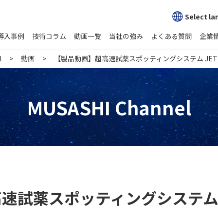
Select l
導入事例
技術コラム
動画一覧
当社の強み
よくある質問
企業
l
動画
【製品動画】超高速試薬スポッティングシステム JET S
MUSASHI Channel
高速試薬スポッティングシステ