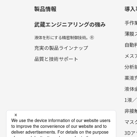
製品情報
導入
手作
武蔵エンジニアリングの強み
薄膜
液体を形にする精密制御技術。
Ⓡ
自動
充実の製品ラインナップ
メス
品質と技術サポート
分析
薬液
液体
1液
非接
マス
3D