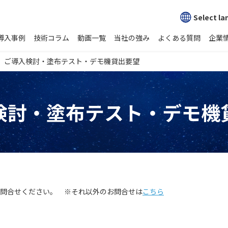
Select l
導入事例
技術コラム
動画一覧
当社の強み
よくある質問
企業
ご導入検討・塗布テスト・デモ機貸出要望
検討・塗布テスト・デモ機
問合せください。 ※それ以外のお問合せは
こちら