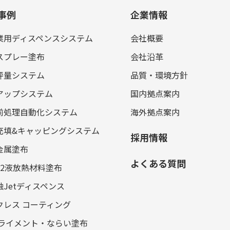
事例
企業情報
業用ディスペンスシステム
会社概要
スプレー塗布
会社沿革
秤量システム
品質・環境方針
アップシステム
国内拠点案内
前処理自動化システム
海外拠点案内
充填&キャッピングシステム
採用情報
金属塗布
よくある質問
／2液放熱材料塗布
触Jetディスペンス
クレス コーティング
アライメント・ならい塗布