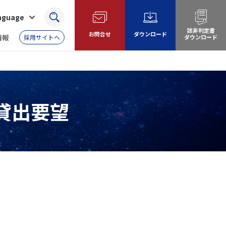
anguage
検索
該非判定書
お問合せ
ダウンロード
情報
採用サイトへ
ダウンロード
貸出要望