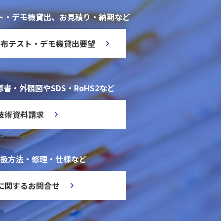
ト・デモ機貸出、お見積り・納期など
塗布テスト・デモ機貸出要望
書・外観図やSDS・RoHS2など
技術資料請求
扱方法・修理・仕様など
に関するお問合せ