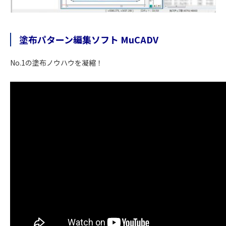
塗布パターン編集ソフト MuCADV
No.1の塗布ノウハウを凝縮！