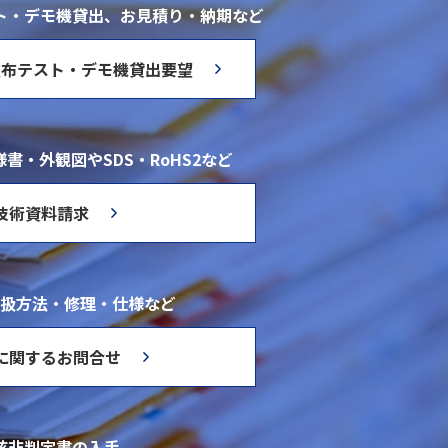
ト・デモ機貸出、お見積り・納期など
塗布テスト・デモ機貸出要望
書・外観図やSDS・RoHS2など
技術資料請求
扱方法・修理・仕様など
に関するお問合せ
該非判定書の入手