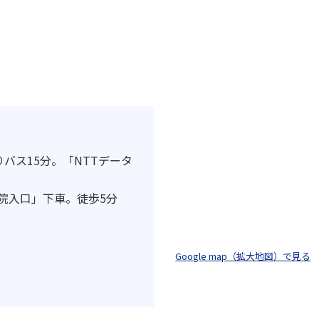
りバス15分。「NTTデータ
病院入口」下車。徒歩5分
Google map（拡大地図）で見る