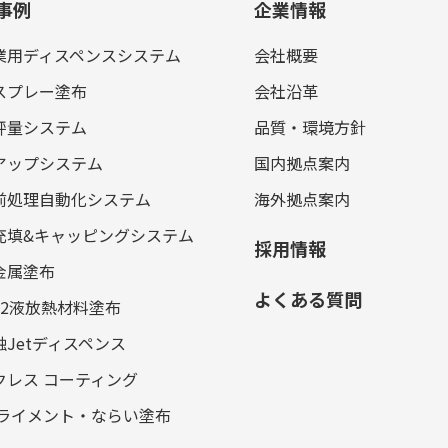
事例
企業情報
業用ディスペンスシステム
会社概要
スプレー塗布
会社沿革
秤量システム
品質・環境方針
アップシステム
国内拠点案内
前処理自動化システム
海外拠点案内
充填&キャッピングシステム
採用情報
金属塗布
よくある質問
／2液放熱材料塗布
触Jetディスペンス
クレス コーティング
アライメント・ならい塗布