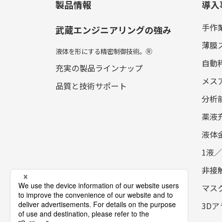
製品情報
導入
手作
武蔵エンジニアリングの強み
薄膜
液体を形にする精密制御技術。
Ⓡ
自動
充実の製品ラインナップ
メス
品質と技術サポート
分析
薬液
液体
1液
非接
マス
3D