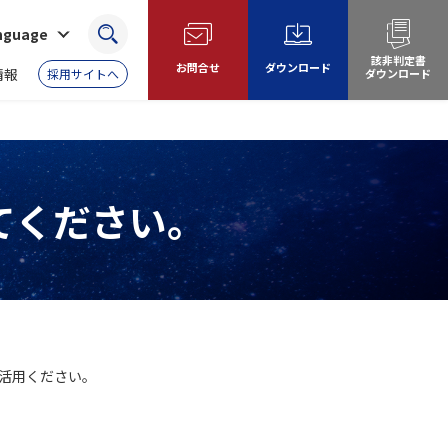
anguage
検索
該非判定書
お問合せ
ダウンロード
情報
採用サイトへ
ダウンロード
てください。
活用ください。