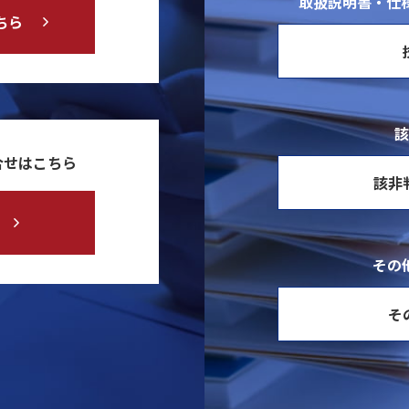
取扱説明書・仕様
ちら
該
合せはこちら
該非
その
そ