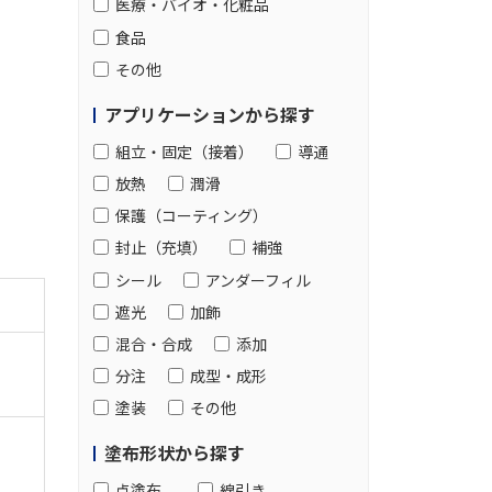
医療・バイオ・化粧品
食品
その他
アプリケーションから探す
組立・固定（接着）
導通
放熱
潤滑
保護（コーティング）
封止（充填）
補強
シール
アンダーフィル
遮光
加飾
混合・合成
添加
分注
成型・成形
塗装
その他
塗布形状から探す
点塗布
線引き