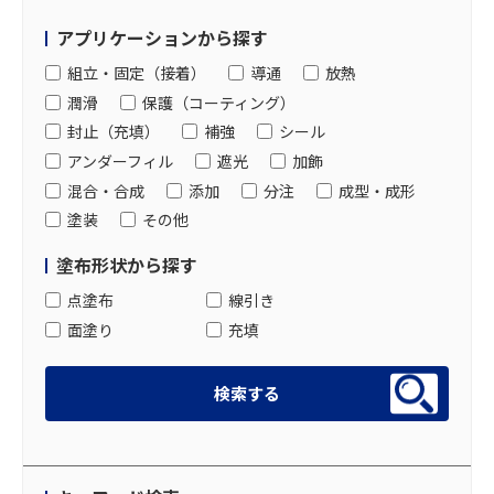
アプリケーションから探す
組立・固定（接着）
導通
放熱
潤滑
保護（コーティング）
封止（充填）
補強
シール
アンダーフィル
遮光
加飾
混合・合成
添加
分注
成型・成形
塗装
その他
塗布形状から探す
点塗布
線引き
面塗り
充填