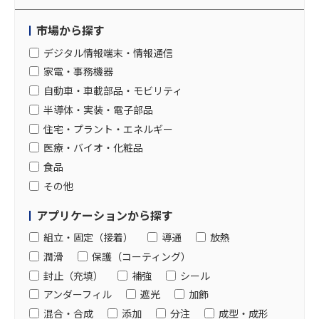
市場から探す
デジタル情報端末・情報通信
家電・事務機器
自動車・車載部品・モビリティ
半導体・実装・電子部品
住宅・プラント・エネルギー
医療・バイオ・化粧品
食品
その他
アプリケーションから探す
組立・固定（接着）
導通
放熱
潤滑
保護（コーティング）
封止（充填）
補強
シール
アンダーフィル
遮光
加飾
混合・合成
添加
分注
成型・成形