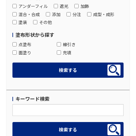
アンダーフィル
遮光
加飾
混合・合成
添加
分注
成型・成形
塗装
その他
塗布形状から探す
点塗布
線引き
面塗り
充填
キーワード検索