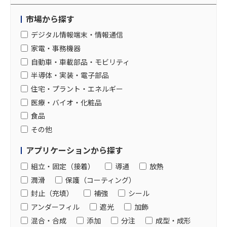
市場から探す
デジタル情報端末・情報通信
家電・事務機器
自動車・車載部品・モビリティ
半導体・実装・電子部品
住宅・プラント・エネルギー
医療・バイオ・化粧品
食品
その他
アプリケーションから探す
組立・固定（接着）
導通
放熱
潤滑
保護（コーティング）
封止（充填）
補強
シール
アンダーフィル
遮光
加飾
混合・合成
添加
分注
成型・成形