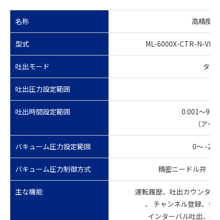
名称
高精度デジ
型式
ML-6000X-CTR-N-VHR
吐出モード
タイ
吐出圧力設定範囲
吐出時間設定範囲
0.001～99.
（アイ
バキューム圧力設定範囲
0～ -20
バキューム圧力制御方式
精密ニードル弁
主な機能
運転履歴、吐出カウンタ、
、 チャンネル登録、チ
インターバル吐出、表