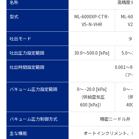
名称
高精度デジタ
型式
ML-6000XP-CTR-
ML-6000
V5-N-VHR
V2-N
吐出モード
タイ
吐出圧力設定範囲
30.0～500.0 [kPa]
5.0～200
吐出時間設定範囲
0.001～99.
（アイ
バキューム圧力設定範囲
0～ -20.0 [kPa]
0～ -10.
（供給空気圧
（供給
600 [kPa]）
400 [
バキューム圧力制御方式
精密ニードル弁
主な機能
オートインクリメント、オ