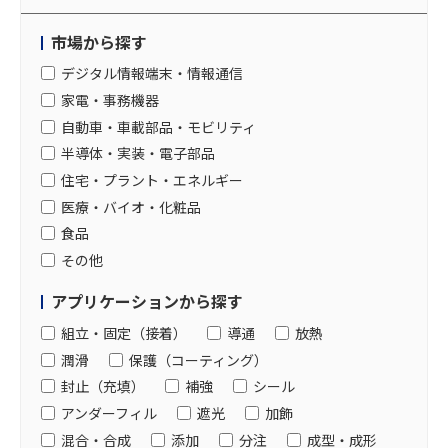
市場から探す
デジタル情報端末・情報通信
家電・事務機器
自動車・車載部品・モビリティ
半導体・実装・電子部品
住宅・プラント・エネルギー
医療・バイオ・化粧品
食品
その他
アプリケーションから探す
組立・固定（接着）
導通
放熱
潤滑
保護（コーティング）
封止（充填）
補強
シール
アンダーフィル
遮光
加飾
混合・合成
添加
分注
成型・成形