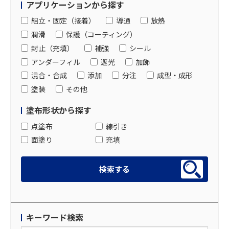
アプリケーションから探す
組立・固定（接着）
導通
放熱
潤滑
保護（コーティング）
封止（充填）
補強
シール
アンダーフィル
遮光
加飾
混合・合成
添加
分注
成型・成形
塗装
その他
塗布形状から探す
点塗布
線引き
面塗り
充填
キーワード検索