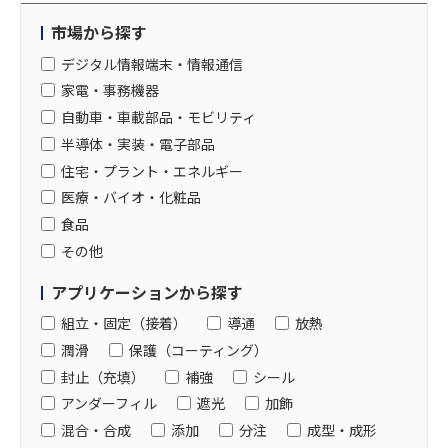
市場から探す
デジタル情報端末・情報通信
家電・事務機器
自動車・車載部品・モビリティ
半導体・実装・電子部品
住宅・プラント・エネルギー
医療・バイオ・化粧品
食品
その他
アプリケーションから探す
組立・固定（接着）
導通
放熱
潤滑
保護（コーティング）
封止（充填）
補強
シール
アンダーフィル
遮光
加飾
混合・合成
添加
分注
成型・成形