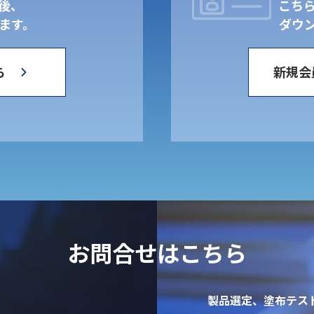
後、
こち
ます。
ダウ
ら
新規会
お問合せはこちら
製品選定、塗布テス