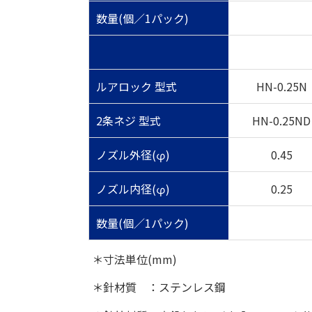
数量(個／1パック)
ルアロック 型式
HN-0.25N
2条ネジ 型式
HN-0.25ND
ノズル外径(φ)
0.45
ノズル内径(φ)
0.25
数量(個／1パック)
＊寸法単位(mm)
＊針材質 ：ステンレス鋼