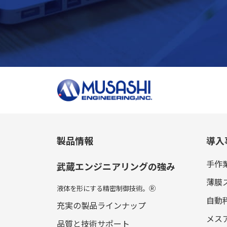
製品情報
導入
手作
武蔵エンジニアリングの強み
薄膜
液体を形にする精密制御技術。
Ⓡ
自動
充実の製品ラインナップ
メス
品質と技術サポート