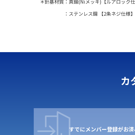
＊針基材質：真鍮(Niメッキ)【ルアロック
：ステンレス鋼 【2条ネジ仕様
カ
すでにメンバー登録がお済