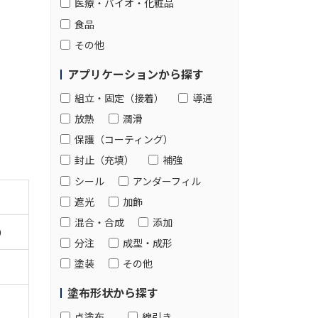
医療・バイオ・化粧品
食品
その他
アプリケーションから探す
組立・固定（接着）
導通
放熱
潤滑
保護（コーティング）
封止（充填）
補強
シール
アンダーフィル
遮光
加飾
混合・合成
添加
D
分注
成型・成形
塗装
その他
塗布形状から探す
点塗布
線引き