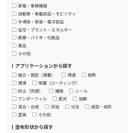
家電・事務機器
自動車・車載部品・モビリティ
半導体・実装・電子部品
住宅・プラント・エネルギー
医療・バイオ・化粧品
食品
その他
アプリケーションから探す
組立・固定（接着）
導通
放熱
潤滑
保護（コーティング）
封止（充填）
補強
シール
アンダーフィル
遮光
加飾
混合・合成
添加
分注
成型・成形
塗装
その他
塗布形状から探す