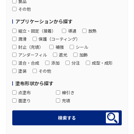
食品
その他
アプリケーションから探す
組立・固定（接着）
導通
放熱
潤滑
保護（コーティング）
封止（充填）
補強
シール
アンダーフィル
遮光
加飾
混合・合成
添加
分注
成型・成形
塗装
その他
塗布形状から探す
点塗布
線引き
面塗り
充填