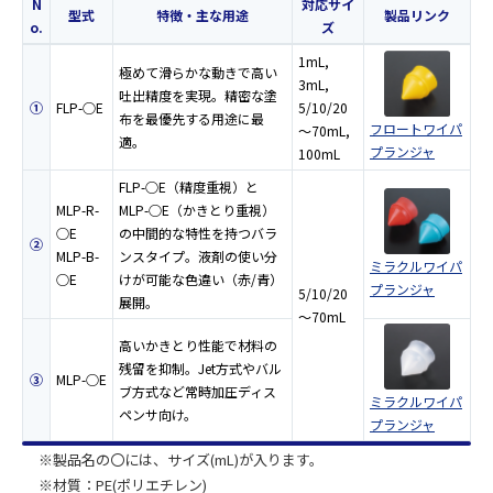
N
対応サイ
型式
特徴・主な用途
製品リンク
o.
ズ
1mL,
極めて滑らかな動きで高い
3mL,
吐出精度を実現。精密な塗
①
FLP-○E
5/10/20
布を最優先する用途に最
フロートワイパ
～70mL,
適。
プランジャ
100mL
FLP-○E（精度重視）と
MLP-R-
MLP-○E（かきとり重視）
○E
の中間的な特性を持つバラ
②
MLP-B-
ンスタイプ。液剤の使い分
ミラクルワイパ
○E
けが可能な色違い（赤/青）
プランジャ
5/10/20
展開。
～70mL
高いかきとり性能で材料の
残留を抑制。Jet方式やバル
③
MLP-○E
ブ方式など常時加圧ディス
ミラクルワイパ
ペンサ向け。
プランジャ
※製品名の〇には、サイズ(mL)が入ります。
※材質：PE(ポリエチレン)