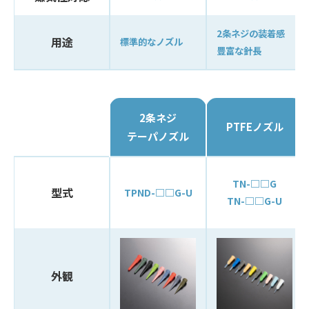
2条ネジの装着感
用途
標準的なノズル
豊富な針長
2条ネジ
PTFEノズル
テーパノズル
TN-□□G
型式
TPND-□□G-U
TN-□□G-U
外観