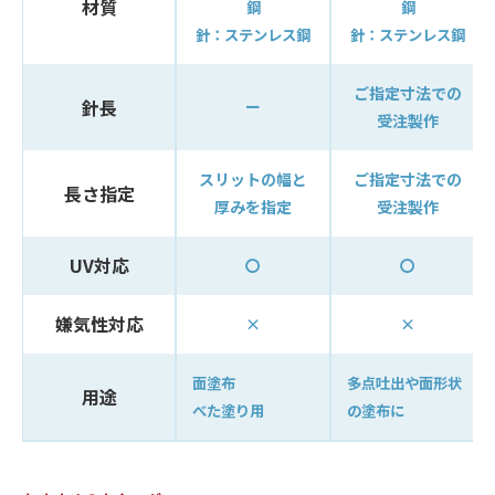
材質
鋼
鋼
針：ステンレス鋼
針：ステンレス鋼
ご指定寸法での
針長
ー
受注製作
スリットの幅と
ご指定寸法での
長さ指定
厚みを指定
受注製作
UV対応
〇
〇
嫌気性対応
×
×
面塗布
多点吐出や面形状
用途
べた塗り用
の塗布に