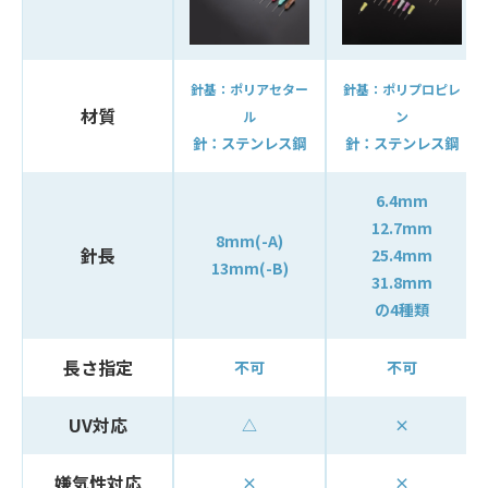
針基：ポリアセター
針基：ポリプロピレ
材質
ル
ン
針：ステンレス鋼
針：ステンレス鋼
6.4mm
12.7mm
8mm(-A)
針長
25.4mm
13mm(-B)
31.8mm
の4種類
長さ指定
不可
不可
UV対応
△
×
嫌気性対応
×
×