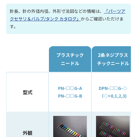
針長、針の外径内径、外形寸法図などの情報は、
「パーツア
クセサリ＆バルブ/タンク カタログ」
からご確認いただけま
す。
プラスチック
2条ネジプラス
ニードル
チックニードル
PN-□□G-A
DPN-□□G-◇
型式
PN-□□G-B
（◇=0,1,2,3)
外観