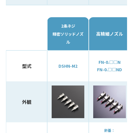
2条ネジ
高精細ノズル
精密ソリッドノズ
ル
FN-0.□□N
型式
DSHN-M2
FN-0.□□ND
外観
針基：