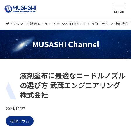
MENU
ディスペンサー総合メーカー
MUSASHI Channel
技術コラム
液剤塗布
MUSASHI Channel
液剤塗布に最適なニードルノズル
の選び方|武蔵エンジニアリング
株式会社
2024/12/27
技術コラム