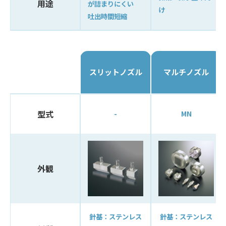
用途
が詰まりにくい
け
吐出時間短縮
スリットノズル
マルチノズル
型式
-
MN
外観
針基：ステンレス
針基：ステンレス