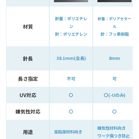
針基：ポリエチレ
針基：ポリアセター
材質
ン
ル
針：ポリエチレン
針：フッ素樹脂
針長
38.1mm(全長)
8mm
長さ指定
不可
可
UV対応
〇
〇(-Uのみ)
嫌気性対応
〇
〇
嫌気性材料向き
用途
高粘度材料向き
ワーク傷つき防止