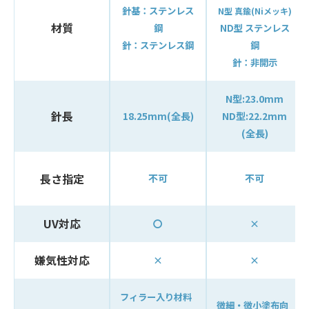
針基：ステンレス
N型 真鍮(Niメッキ)
材質
鋼
ND型 ステンレス
針：ステンレス鋼
鋼
針：非開示
N型:23.0mm
針長
18.25mm(全長)
ND型:22.2mm
(全長)
長さ指定
不可
不可
UV対応
〇
×
嫌気性対応
×
×
フィラー入り材料
微細・微小塗布向