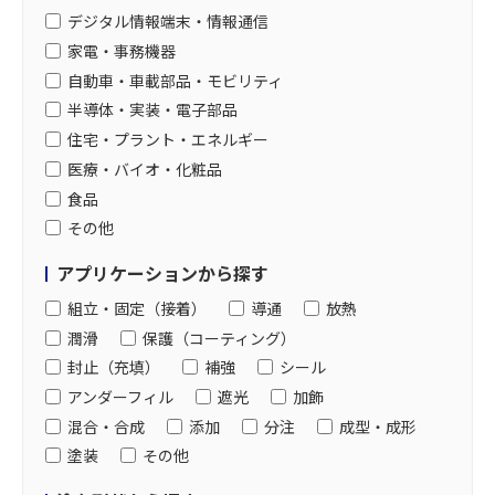
デジタル情報端末・情報通信
家電・事務機器
自動車・車載部品・モビリティ
半導体・実装・電子部品
住宅・プラント・エネルギー
医療・バイオ・化粧品
食品
その他
アプリケーションから探す
組立・固定（接着）
導通
放熱
潤滑
保護（コーティング）
封止（充填）
補強
シール
アンダーフィル
遮光
加飾
混合・合成
添加
分注
成型・成形
塗装
その他