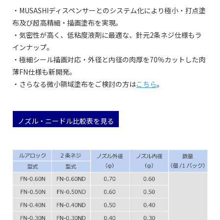
・MUSASHIディスペンサーとのシステム化により極小・打点塗
布及び超高精細・描画塗布を実現。
・気密性が高く、低粘度液剤に最適な、針元2条ネジ仕様もラ
インナップ。
・極細シール描画対応・外径と内径の肉厚を70％カットした肉
薄FN仕様も新開発。
・さらなる微小領域塗布をご検討の方は
こちら
。
ノズル・ニードル比較表を見る