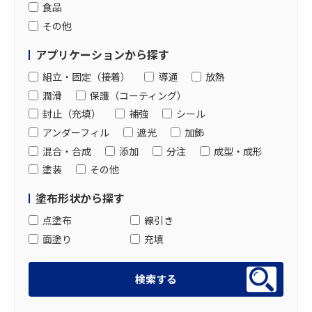
食品
その他
アプリケーションから探す
組立・固定（接着）
導通
放熱
潤滑
保護（コーティング）
封止（充填）
補強
シール
アンダーフィル
遮光
加飾
混合・合成
添加
分注
成型・成形
塗装
その他
塗布形状から探す
点塗布
線引き
面塗り
充填