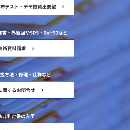
塗布テスト・デモ機貸出要望
書・外観図やSDS・RoHS2など
技術資料請求
扱方法・修理・仕様など
に関するお問合せ
該非判定書の入手