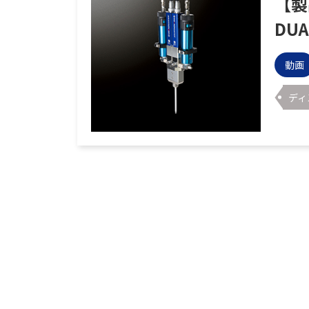
【製
DUA
動画
ディ