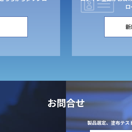
。
ロ
新
お問合せ
製品選定、塗布テス