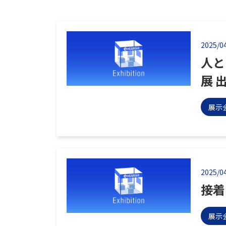
2025/0
人と
展 
展示
2025/0
接着
展示