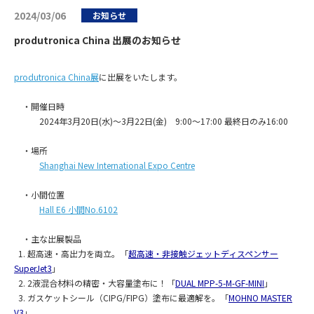
2024/03/06
お知らせ
produtronica China 出展のお知らせ
produtronica China展
に出展をいたします。
・開催日時
2024年3月20日(水)～3月22日(金) 9:00～17:00 最終日のみ16:00
・場所
Shanghai New International Expo Centre
・小間位置
Hall E6 小間No.6102
・主な出展製品
1. 超高速・高出力を両立。「
超高速・非接触ジェットディスペンサー
SuperJet3
」
2. 2液混合材料の精密・大容量塗布に！「
DUAL MPP-5-M-GF-MINI
」
3. ガスケットシール（CIPG/FIPG）塗布に最適解を。「
MOHNO MASTER
V3
」