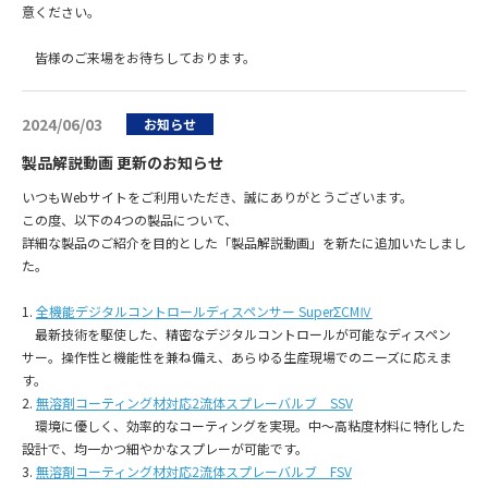
意ください。
皆様のご来場をお待ちしております。
2024/06/03
お知らせ
製品解説動画 更新のお知らせ
いつもWebサイトをご利用いただき、誠にありがとうございます。
この度、以下の4つの製品について、
詳細な製品のご紹介を目的とした「製品解説動画」を新たに追加いたしまし
た。
1.
全機能デジタルコントロールディスペンサー SuperΣCMⅣ
最新技術を駆使した、精密なデジタルコントロールが可能なディスペン
サー。操作性と機能性を兼ね備え、あらゆる生産現場でのニーズに応えま
す。
2.
無溶剤コーティング材対応2流体スプレーバルブ SSV
環境に優しく、効率的なコーティングを実現。中～高粘度材料に特化した
設計で、均一かつ細やかなスプレーが可能です。
3.
無溶剤コーティング材対応2流体スプレーバルブ FSV