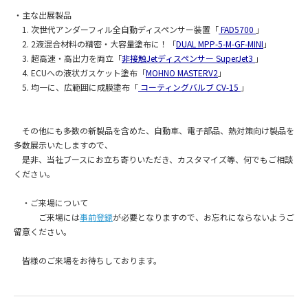
・主な出展製品
1. 次世代アンダーフィル全自動ディスペンサー装置「
FAD5700
」
2. 2液混合材料の精密・大容量塗布に！「
DUAL MPP-5-M-GF-MINI
」
3. 超高速・高出力を両立「
非接触Jetディスペンサー SuperJet3
」
4. ECUへの液状ガスケット塗布「
MOHNO MASTERV2
」
5. 均一に、広範囲に成膜塗布「
コーティングバルブ CV-15
」
その他にも多数の新製品を含めた、自動車、電子部品、熱対策向け製品を
多数展示いたしますので、
是非、当社ブースにお立ち寄りいただき、カスタマイズ等、何でもご相談
ください。
・ご来場について
ご来場には
事前登録
が必要となりますので、お忘れにならないようご
留意ください。
皆様のご来場をお待ちしております。