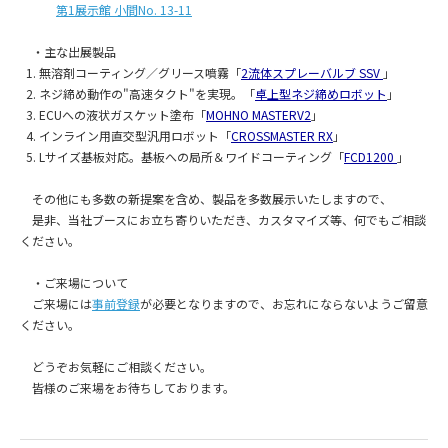
第1展示館 小間No. 13-11
・主な出展製品
1. 無溶剤コーティング／グリース噴霧「
2流体スプレーバルブ SSV
」
2. ネジ締め動作の"高速タクト"を実現。「
卓上型ネジ締めロボット
」
3. ECUへの液状ガスケット塗布「
MOHNO MASTERV2
」
4. インライン用直交型汎用ロボット「
CROSSMASTER RX
」
5. Lサイズ基板対応。基板への局所＆ワイドコーティング「
FCD1200
」
その他にも多数の新提案を含め、製品を多数展示いたしますので、
是非、当社ブースにお立ち寄りいただき、カスタマイズ等、何でもご相談
ください。
・ご来場について
ご来場には
事前登録
が必要となりますので、お忘れにならないようご留意
ください。
どうぞお気軽にご相談ください。
皆様のご来場をお待ちしております。