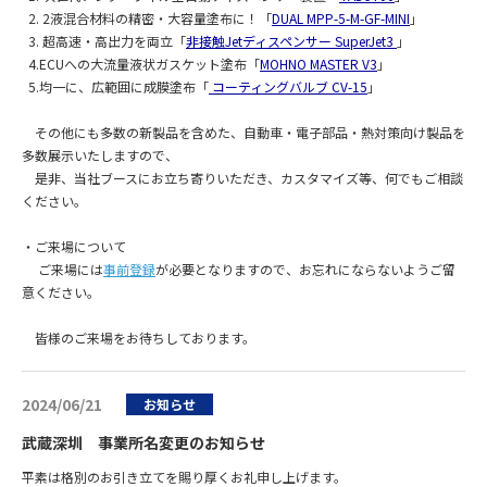
2. 2液混合材料の精密・大容量塗布に！「
DUAL MPP-5-M-GF-MINI
」
3. 超高速・高出力を両立「
非接触Jetディスペンサー SuperJet3
」
4.ECUへの大流量液状ガスケット塗布「
MOHNO MASTER V3
」
5.均一に、広範囲に成膜塗布「
コーティングバルブ CV-15
」
その他にも多数の新製品を含めた、自動車・電子部品・熱対策向け製品を
多数展示いたしますので、
是非、当社ブースにお立ち寄りいただき、カスタマイズ等、何でもご相談
ください。
・ご来場について
ご来場には
事前登録
が必要となりますので、お忘れにならないようご留
意ください。
皆様のご来場をお待ちしております。
2024/06/21
お知らせ
武蔵深圳 事業所名変更のお知らせ
平素は格別のお引き立てを賜り厚くお礼申し上げます。