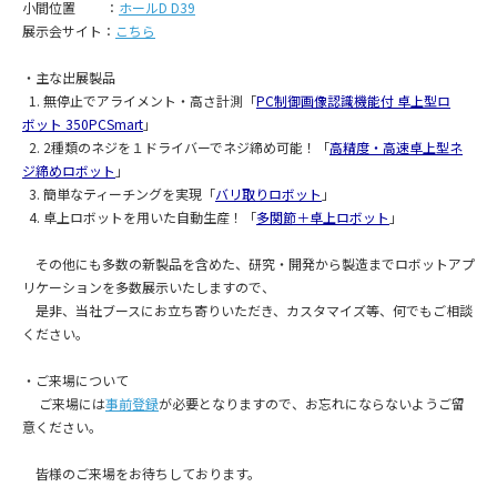
小間位置 ：
ホールD D39
展示会サイト：
こちら
・主な出展製品
1. 無停止でアライメント・高さ計測「
PC制御画像認識機能付 卓上型ロ
ボット 350PCSmart
」
2. 2種類のネジを１ドライバーでネジ締め可能！「
高精度・高速卓上型ネ
ジ締めロボット
」
3. 簡単なティーチングを実現「
バリ取りロボット
」
4. 卓上ロボットを用いた自動生産！「
多関節＋卓上ロボット
」
その他にも多数の新製品を含めた、研究・開発から製造までロボットアプ
リケーションを多数展示いたしますので、
是非、当社ブースにお立ち寄りいただき、カスタマイズ等、何でもご相談
ください。
・ご来場について
ご来場には
事前登録
が必要となりますので、お忘れにならないようご留
意ください。
皆様のご来場をお待ちしております。