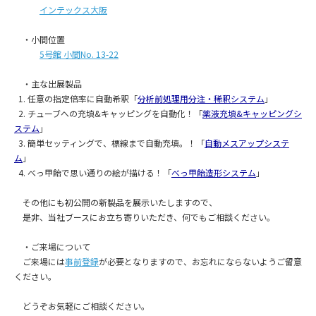
インテックス大阪
・小間位置
5号館 小間No. 13-22
・主な出展製品
1. 任意の指定倍率に自動希釈「
分析前処理用分注・稀釈システム
」
2. チューブへの充填&キャッピングを自動化！「
薬液充填&キャッピングシ
ステム
」
3. 簡単セッティングで、標線まで自動充填。！「
自動メスアップシステ
ム
」
4. べっ甲飴で思い通りの絵が描ける！「
べっ甲飴造形システム
」
その他にも初公開の新製品を展示いたしますので、
是非、当社ブースにお立ち寄りいただき、何でもご相談ください。
・ご来場について
ご来場には
事前登録
が必要となりますので、お忘れにならないようご留意
ください。
どうぞお気軽にご相談ください。