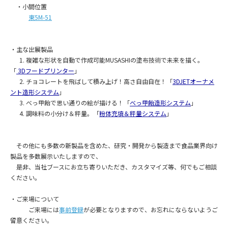
・小間位置
東5M-51
・主な出展製品
1. 複雑な形状を自動で作成可能MUSASHIの塗布技術で未来を描く。
「
3Dフードプリンター
」
2. チョコレートを飛ばして積み上げ！高さ自由自在！「
3DJETオーナメ
ント造形システム
」
3. べっ甲飴で思い通りの絵が描ける！「
べっ甲飴造形システム
」
4. 調味料の小分け＆秤量。「
粉体充填＆秤量システム
」
その他にも多数の新製品を含めた、研究・開発から製造まで食品業界向け
製品を多数展示いたしますので、
是非、当社ブースにお立ち寄りいただき、カスタマイズ等、何でもご相談
ください。
・ご来場について
ご来場には
事前登録
が必要となりますので、お忘れにならないようご
留意ください。