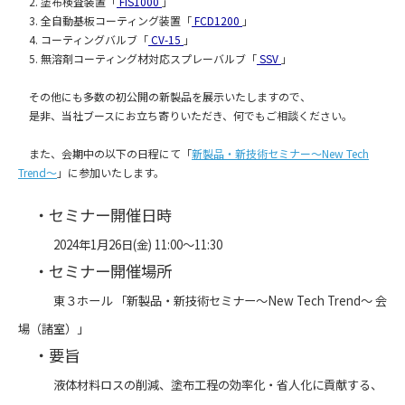
2. 塗布検査装置「
FIS1000
」
3. 全自動基板コーティング装置「
FCD1200
」
4. コーティングバルブ「
CV-15
」
5. 無溶剤コーティング材対応スプレーバルブ「
SSV
」
その他にも多数の初公開の新製品を展示いたしますので、
是非、当社ブースにお立ち寄りいただき、何でもご相談ください。
また、会期中の以下の日程にて「
新製品・新技術セミナー～New Tech
Trend～
」に参加いたします。
・セミナー開催日時
2024年1月26日(金) 11:00～11:30
・セミナー開催場所
東３ホール 「新製品・新技術セミナー～New Tech Trend～ 会
場（諸室）」
・要旨
液体材料ロスの削減、塗布工程の効率化・省人化に貢献する、