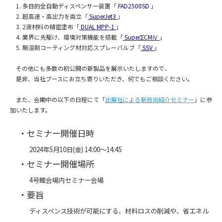
1. 多目的全自動ディスペンサー装置「
FAD2500SD
」
2. 超高速・高出力を両立「
SuperJet3
」
3. 2液材料の精密塗布「
DUAL MPP-1
」
4. 業界に先駆け、環境対策機能を搭載「
SuperΣCMⅣ
」
5. 無溶剤コーティング材対応スプレーバルブ「
SSV
」
その他にも多数の初公開の新製品を展示いたしますので、
是非、当社ブースにお立ち寄りいただき、何でもご相談ください。
また、会期中の以下の日程にて「
出展社による新技術紹介セミナー
」に参
加いたします。
・セミナー開催日時
2024年5月10日(金) 14:00～14:45
・セミナー開催場所
4号館会場内セミナー会場
・要旨
ディスペンス技術が可能にする、材料ロスの削減や、省エネル