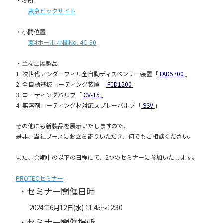
・場所
東京ビックサイト
・小間位置
東4ホール 小間No. 4C-30
・主な出展製品
1. 次世代アンダーフィル全自動ディスペンサー装置「
FAD5700
」
2. 全自動基板コーティング装置「
FCD1200
」
3. コーティングバルブ「
CV-15
」
4. 無溶剤コーティング材対応スプレーバルブ「
SSV
」
その他にも新製品を展示いたしますので、
是非、当社ブースにお立ち寄りいただき、何でもご相談ください。
また、会期中の以下の日程にて、2つのセミナーに参加いたします。
「
PROTECセミナー
」
・セミナー開催日時
2024年6月12日(水) 11:45～12:30
・セミナー開催場所