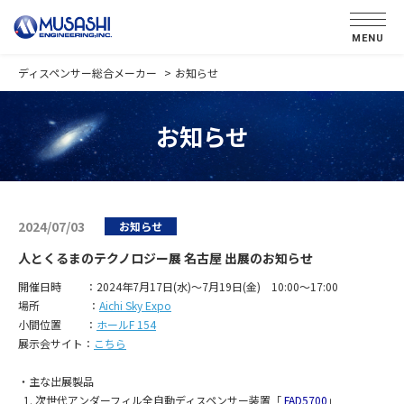
MENU
ディスペンサー総合メーカー
お知らせ
お知らせ
2024/07/03
お知らせ
人とくるまのテクノロジー展 名古屋 出展のお知らせ
開催日時 ：2024年7月17日(水)～7月19日(金) 10:00～17:00
場所 ：
Aichi Sky Expo
小間位置 ：
ホールF 154
展示会サイト：
こちら
・主な出展製品
1. 次世代アンダーフィル全自動ディスペンサー装置「
FAD5700
」