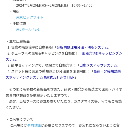
2024年6月26日(水)～6月28日(金) 10:00～17:00
・場所
東京ビックサイト
・小間位置
東6ホール 42-1
・主な出展製品
1. 任意の指定倍率に自動希釈!「
分析前処理用分注・稀釈システム
」
2. チューブへの充填&キャッピングを自動化！「
薬液充填&キャッピングシ
ステム
」
3. 簡単セッティングで、標線まで自動充填！「
自動メスアップシステム
」
4. スポット毎に薬液の種類および分注量を変更可能！「
高速・非接触試薬
スポッティングシステム 8連式JET SPOTTER
」
その他にも多数の新製品を含めた、研究・開発から製造まで医薬・バイオ
業界向け製品を多数展示いたしますので、
是非、当社ブースにお立ち寄りいただき、カスタマイズ等、何でもご相談
ください。
・ご来場について
ご来場には
事前登録
が必要となりますので、お忘れにならないようご留