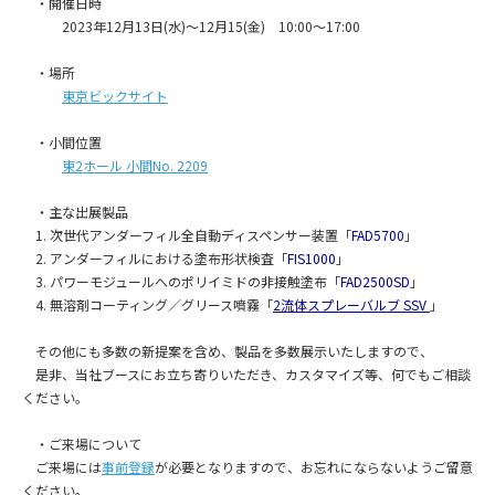
・開催日時
2023年12月13日(水)～12月15(金) 10:00～17:00
・場所
東京ビックサイト
・小間位置
東2ホール 小間No. 2209
・主な出展製品
1. 次世代アンダーフィル全自動ディスペンサー装置「
FAD5700
」
2. アンダーフィルにおける塗布形状検査「
FIS1000
」
3. パワーモジュールへのポリイミドの非接触塗布「
FAD2500SD
」
4. 無溶剤コーティング／グリース噴霧「
2流体スプレーバルブ SSV
」
その他にも多数の新提案を含め、製品を多数展示いたしますので、
是非、当社ブースにお立ち寄りいただき、カスタマイズ等、何でもご相談
ください。
・ご来場について
ご来場には
事前登録
が必要となりますので、お忘れにならないようご留意
ください。